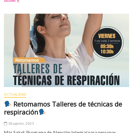
ME
QUIERO
Y
ME
CUIDO
ACTUALIDAD
Retomamos Talleres de técnicas de
respiración
18 agosto, 2025
Más Salud: Programa de Atención Integral para personas