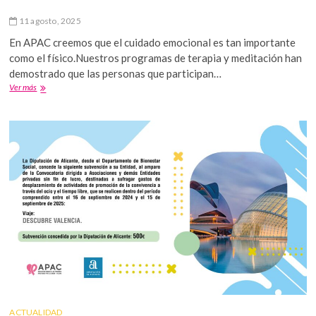
11 agosto, 2025
En APAC creemos que el cuidado emocional es tan importante
como el físico.Nuestros programas de terapia y meditación han
demostrado que las personas que participan…
Hablamos
Ver más
de
Terapia,
meditación
y
cáncer
ACTUALIDAD