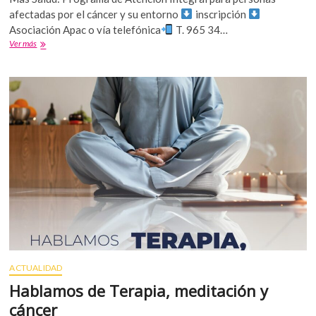
afectadas por el cáncer y su entorno
inscripción
Asociación Apac o vía telefónica
T. 965 34…
Ver más
Retomamos
Talleres
de
técnicas
de
respiración
ACTUALIDAD
Hablamos de Terapia, meditación y
cáncer