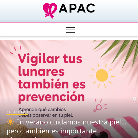
Saltar
Apac
al
contenido
Villena
ACTUALIDAD
En verano cuidamos nuestra piel…
pero también es importante