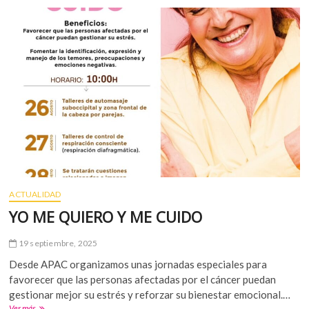
Taller
de
Movimiento
Consciente
y
Fortalecimiento
Corporal
Taller
enfocado
a
mantener
y
aumentar
nuestra
ACTUALIDAD
capacidad
física
YO ME QUIERO Y ME CUIDO
de
forma
19 septiembre, 2025
adaptada.
Desde APAC organizamos unas jornadas especiales para
favorecer que las personas afectadas por el cáncer puedan
gestionar mejor su estrés y reforzar su bienestar emocional.…
YO
Ver más