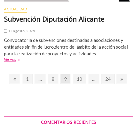
ACTUALIDAD
Subvención Diputación Alicante
11 agosto, 2025
Convocatoria de subvenciones destinadas a asociaciones y
entidades sin fin de lucro,dentro del ámbito de la acción social
para la realización de proyectos y actividades…
Subvención
Ver más
Diputación
Alicante
Navegación
Página
Página
Página
Página
Página
Página
Págin
1
…
8
9
10
…
24
anterior
siguie
de
entradas
COMENTARIOS RECIENTES