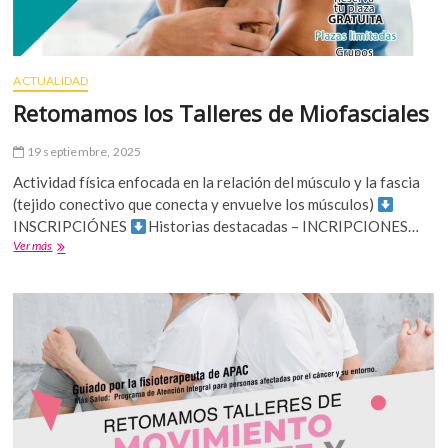
ACTUALIDAD
Retomamos los Talleres de Miofasciales
19 septiembre, 2025
Actividad física enfocada en la relación del músculo y la fascia
(tejido conectivo que conecta y envuelve los músculos)
INSCRIPCIÓNES
Historias destacadas – INCRIPCIONES…
Retomamos
Ver más
los
Talleres
de
Miofasciales