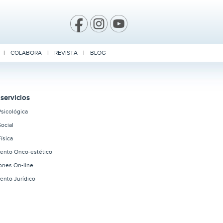
|
COLABORA
|
REVISTA
|
BLOG
servicios
Psicológica
Social
ísica
iento Onco-estético
iones On-line
ento Jurídico