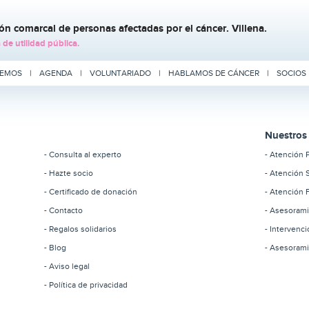
ón comarcal de personas afectadas por el cáncer. Villena.
de utilidad pública.
CEMOS
|
AGENDA
|
VOLUNTARIADO
|
HABLAMOS DE CÁNCER
|
SOCIOS
Nuestros 
- Consulta al experto
- Atención 
- Hazte socio
- Atención 
- Certificado de donación
- Atención F
- Contacto
- Asesoram
- Regalos solidarios
- Intervenc
- Blog
- Asesorami
- Aviso legal
- Política de privacidad